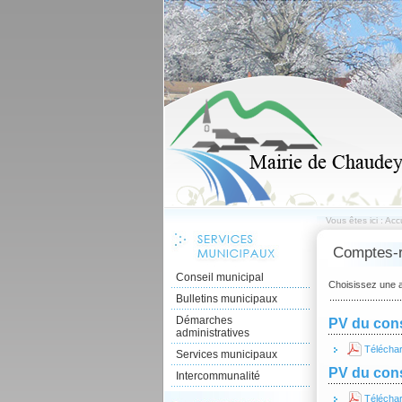
Vous êtes ici :
Accu
Comptes-r
Conseil municipal
Choisissez une 
Bulletins municipaux
Démarches
PV du cons
administratives
Télécha
Services municipaux
PV du cons
Intercommunalité
Télécha