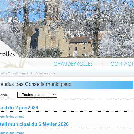
eil
>
Conseil municipal
>
Compte rendu
endus des Conseils municipaux
année :
eil du 2 juin2026
rger le document
eil municipal du 6 février 2026
rger le document