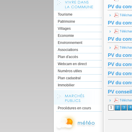
PV du cons
Tourisme
Télécha
Patrimoine
PV du cons
Villages
Télécha
Economie
PV du cons
Environnement
Télécha
Associations
PV du cons
Plan d'accès
Webcam en direct
PV du cons
Numéros utiles
PV du cons
Plan cadastral
PV du cons
Immobilier
PV conseil
Télécha
1
2
3
4
Procédures en cours