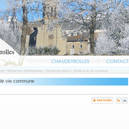
eil
>
Démarches administratives
>
Démarches divers
>
Certificat de vie commune
t de vie commune