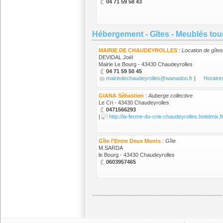
04 71 59 58 43
Hébergement - Gîtes - Meublés tou
MAIRIE DE CHAUDEYROLLES
:
Location de gîtes
DEVIDAL Joël
Mairie Le Bourg - 43430 Chaudeyrolles
04 71 59 50 45
mairiedechaudeyrolles@wanadoo.fr
|
Horaire
GIANA Sébastien
:
Auberge collective
Le Cri - 43430 Chaudeyrolles
0471566293
|
http://la-ferme-du-crie-chaudeyrolles.hotelmix.f
Gîte l'Entre Deux Monts
:
Gîte
M.SARDA
le Bourg - 43430 Chaudeyrolles
0603957465