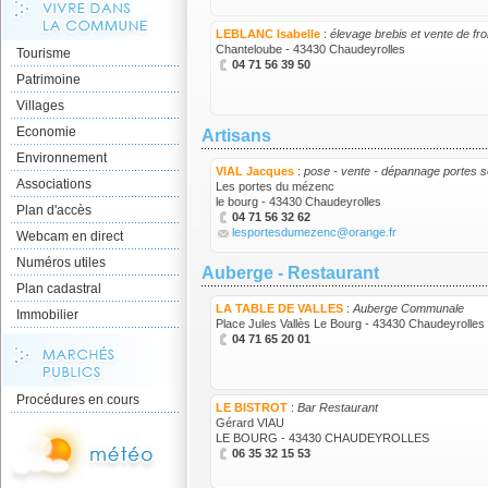
LEBLANC Isabelle
:
élevage brebis et vente de f
Chanteloube - 43430 Chaudeyrolles
Tourisme
04 71 56 39 50
Patrimoine
Villages
Economie
Artisans
Environnement
VIAL Jacques
:
pose - vente - dépannage portes sec
Associations
Les portes du mézenc
le bourg - 43430 Chaudeyrolles
Plan d'accès
04 71 56 32 62
lesportesdumezenc@orange.fr
Webcam en direct
Numéros utiles
Auberge - Restaurant
Plan cadastral
LA TABLE DE VALLES
:
Auberge Communale
Immobilier
Place Jules Vallès Le Bourg - 43430 Chaudeyrolles
04 71 65 20 01
Procédures en cours
LE BISTROT
:
Bar Restaurant
Gérard VIAU
LE BOURG - 43430 CHAUDEYROLLES
06 35 32 15 53