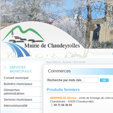
Vous êtes ici :
Accueil
>
Economie
Commerces
Conseil municipal
Bulletins municipaux
Produits fermiers
Démarches
administratives
HERPHELIN Jérome
:
vente de fromage de chèvr
Services municipaux
Chanteloube - 43430 Chaudeyrolles
04 71 56 36 03
Intercommunalité