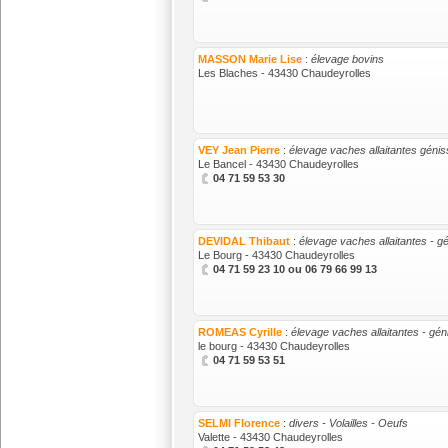
MASSON Marie Lise
:
élevage bovins
Les Blaches - 43430 Chaudeyrolles
VEY Jean Pierre
:
élevage vaches allaitantes géniss
Le Bancel - 43430 Chaudeyrolles
04 71 59 53 30
DEVIDAL Thibaut
:
élevage vaches allaitantes - g
Le Bourg - 43430 Chaudeyrolles
04 71 59 23 10 ou 06 79 66 99 13
ROMEAS Cyrille
:
élevage vaches allaitantes - gé
le bourg - 43430 Chaudeyrolles
04 71 59 53 51
SELMI Florence
:
divers - Volailles - Oeufs
Valette - 43430 Chaudeyrolles