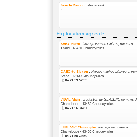
Jean le Dindon
:
Restaurant
-
Exploitation agricole
SABY Pierre
:
élevage vaches laitières, moutons
Titaud - 43430 Chaudeyrolles
GAEC du Signon
:
élevage vaches laitières et ven
Arsac - 43430 Chaudeyrolles
04 71 59 57 55
VIDAL Alain
:
production de GERZENC pommes de 
Chanteloube - 43430 Chaudeyrolles
04 71 56 34 87
LEBLANC Christophe
:
élevage de chevaux
Chanteloube - 43430 Chaudeyrolles
04 71 56 39 50