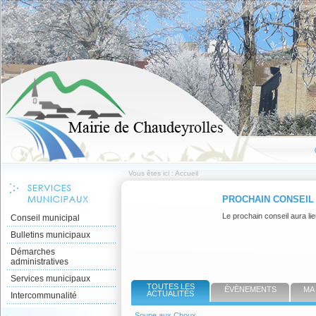
Vous êtes ici :
Accueil
PROCHAIN CONSEIL
Le prochain conseil aura lie
Conseil municipal
Bulletins municipaux
Démarches
administratives
Services municipaux
TOUTES LES
ÉVÈNEMENTS
MA
ACTUALITÉS
Intercommunalité
Soupe aux Choux