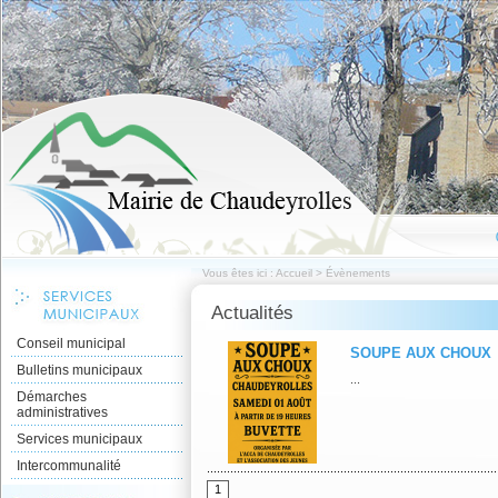
Vous êtes ici :
Accueil
>
Évènements
Actualités
Conseil municipal
SOUPE AUX CHOUX
Bulletins municipaux
...
Démarches
administratives
Services municipaux
Intercommunalité
1