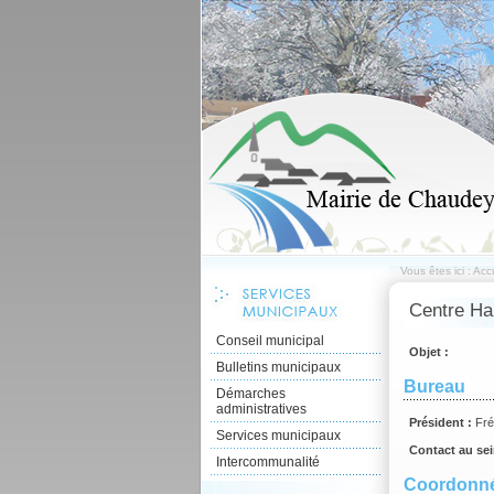
Vous êtes ici :
Accu
Centre Ha
Conseil municipal
Objet :
Bulletins municipaux
Bureau
Démarches
administratives
Président :
Fr
Services municipaux
Contact au sei
Intercommunalité
Coordonn