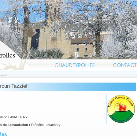
eil
>
roun Tazzief
édéric LAVACHERY
n de l'association :
Frédéric Lavachery
ées