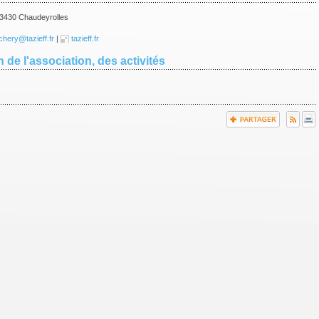
3430 Chaudeyrolles
chery@tazieff.fr
|
tazieff.fr
 de l'association, des activités