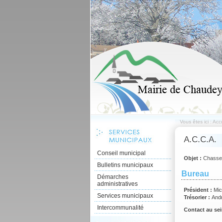
Vous êtes ici :
Accu
A.C.C.A.
Conseil municipal
Objet :
Chasse
Bulletins municipaux
Bureau
Démarches
administratives
Président :
Mi
Services municipaux
Trésorier :
And
Intercommunalité
Contact au sei