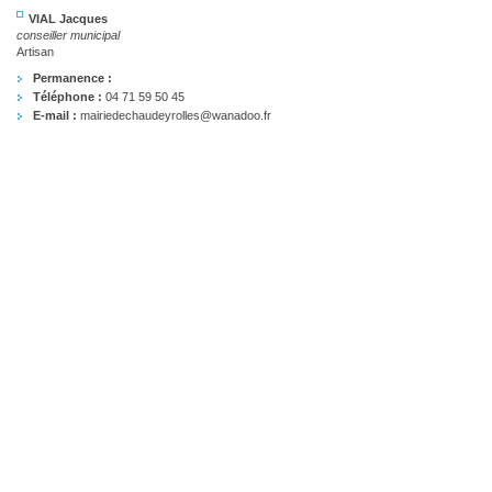
VIAL Jacques
conseiller municipal
Artisan
Permanence :
Téléphone :
04 71 59 50 45
E-mail :
mairiedechaudeyrolles@wanadoo.fr