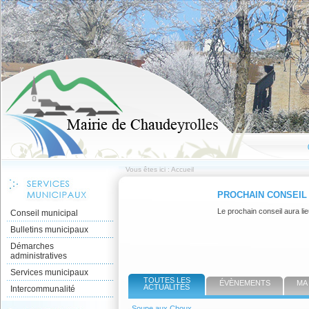
Vous êtes ici :
Accueil
PROCHAIN CONSEIL
Le prochain conseil aura lie
Conseil municipal
Bulletins municipaux
Démarches
administratives
Services municipaux
TOUTES LES
ÉVÈNEMENTS
MA
ACTUALITÉS
Intercommunalité
Soupe aux Choux